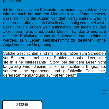
getuschelt.
Ich kenne noch viele Beispiele aus meinem Umfeld,
und so
wird es auch bei anderen Menschen sein. Vorausgesetzt,
dass sie nicht die Augen vor dem verschließen, was in
unserer moralbelasteten Gesellschaft häufig verachtet wird.
Lasst uns die Augen weit aufmachen und jeden als das
akzeptieren, was er ist. Jeder Mensch hat das Grundrecht
auf freie Entfaltung, daher darf niemand daran gehindert
werden, sein Leben selbstbestimmt zu gestalten, ohne
Angst vor seiner Umgebung.
Solche Geschichten sind meine Inspiration zum Schreiben
von Büchern. Ich nehme die Problematik auf und verpacke
sie in eine interessante Story, bei der dem Leser nicht
langweilig wird. Jasmin ist keine nüchterne Biographie,
sondern eine spannende und gefühlvolle Geschichte,
deren Rahmenhandlung auf Fakten beruht
.
≡
2
4
3
2
4
6