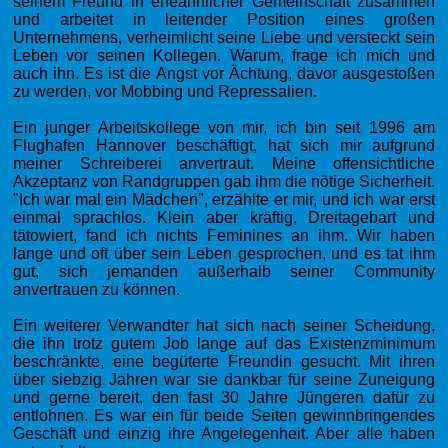
seinem Freund in eheähnlicher Gemeinschaft zusammen
und arbeitet in leitender Position eines großen
Unternehmens, verheimlicht seine Liebe und versteckt sein
Leben vor seinen Kollegen. Warum, frage ich mich und
auch ihn. Es ist die Angst vor Ächtung, davor ausgestoßen
zu werden, vor Mobbing und Repressalien.
Ein junger Arbeitskollege von mir, ich bin seit 1996 am
Flughafen Hannover beschäftigt, hat sich mir aufgrund
meiner Schreiberei anvertraut. Meine offensichtliche
Akzeptanz von Randgruppen gab ihm die nötige Sicherheit.
"Ich war mal ein Mädchen", erzählte er mir, und ich war erst
einmal sprachlos. Klein aber kräftig, Dreitagebart und
tätowiert, fand ich nichts Feminines an ihm. Wir haben
lange und oft über sein Leben gesprochen, und es tat ihm
gut, sich jemanden außerhalb seiner Community
anvertrauen zu können.
Ein weiterer Verwandter hat sich nach seiner Scheidung,
die ihn trotz gutem Job lange auf das Existenzminimum
beschränkte, eine begüterte Freundin gesucht. Mit ihren
über siebzig Jahren war sie dankbar für seine Zuneigung
und gerne bereit, den fast 30 Jahre Jüngeren dafür zu
entlohnen. Es war ein für beide Seiten gewinnbringendes
Geschäft und einzig ihre Angelegenheit. Aber alle haben