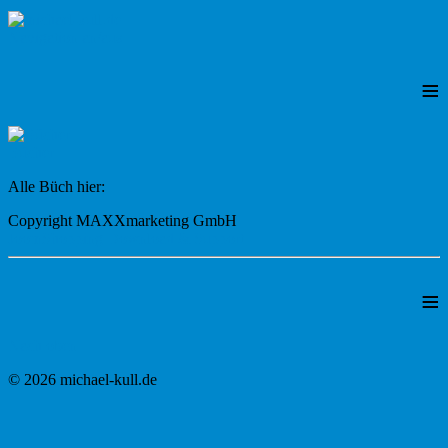
Navigation an/aus
≡
Bücher
Alle Büch hier:
Copyright MAXXmarketing GmbH
JoomShopping Download & Support
≡
Nach oben
© 2026 michael-kull.de